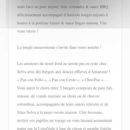
maïs farci au porc mijoté, feta, coriandre & sauce BBQ,
délicieusement accompagné d’haricots rouges mijotés 6
heures à la poitrine fumée & sauce hogao maison. Une
vraie tuerie !
La jungle amazonienne s’invite dans votre assiette !
Les amateurs de street-food ne seront pas en reste chez
Selva avec des burgers aux douces effluves d’Amazonie !
« Pan con Pollo », « Pan con Cerdo », « ChoriPan »…
Vous aurez le choix entre 3 burgers composés de pain fait-
maison, de viande marinée au choix ou de chorizo
colombien, accompagnées de leurs sauces relevées et de
frites Selva à la mayo rocoto maison. Côté boissons,
invitez vos papilles au voyage en vous laissant notamment
tenter par la LimaNade à base de citron et menthe fraiche