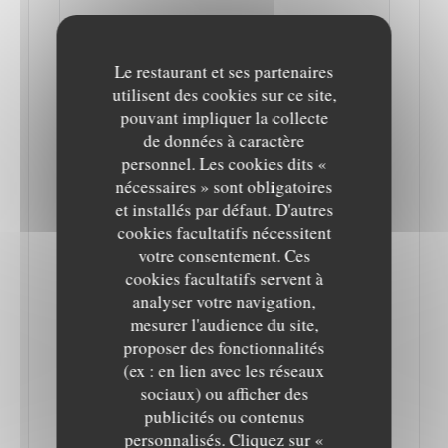
Le restaurant et ses partenaires
utilisent des cookies sur ce site,
pouvant impliquer la collecte
de données à caractère
personnel. Les cookies dits «
nécessaires » sont obligatoires
et installés par défaut. D'autres
PARIS : LE RESTO SELVA INVITE LA JUNGLE
cookies facultatifs nécessitent
AMAZONIENNE DANS VOTRE ASSIETTE À
LA MAISON !
votre consentement. Ces
04/03/2022
cookies facultatifs servent à
analyser votre navigation,
mesurer l'audience du site,
En octobre dernier, c’est avec le plus grand enthousiasme
proposer des fonctionnalités
que nous vous parlions de Selva, nouveau resto du 5ème
(ex : en lien avec les réseaux
arrondissement de Paris que nous étions allés tester. Déco
sociaux) ou afficher des
publicités ou contenus
jungle, bar à cocktails exotiques… Dans un décor à la
personnalisés. Cliquez sur «
végétation luxuriante, nous avions été littéralement séduits