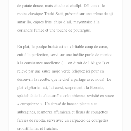
de patate douce, maïs choclo et chullpi. Délicieux, le
moins classique Tataki Saté, présenté sur une crème de aji
amarillo, câpres frits, chips d’ail, mayonnaise à la
coriandre fumée et une touche de poutargue.
En plat, le poulpe braisé est un véritable coup de cœur,
cuit à la perfection, servi sur une inédite purée de manioc
à la consistance moelleuse (… on dirait de l’Aligot !) et
relevé par une sauce mojo verde (cliquez ici pour en
découvrir la recette, que le chef a partagé avec nous). Le
plat végétarien est, lui aussi, surprenant : la Boronía,
spécialité de la côte caraïbe colombienne, revisité en sauce
« européenne ». Un écrasé de banane plantain et
aubergines, scamorza affumicata et fleurs de courgettes
farcies de ricotta, servi avec un carpaccio de courgettes
croustillantes et fraîches.