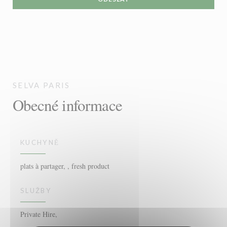
SELVA
PARIS
Obecné informace
KUCHYNĚ
plats à partager, , fresh product
SLUŽBY
Private Hire,