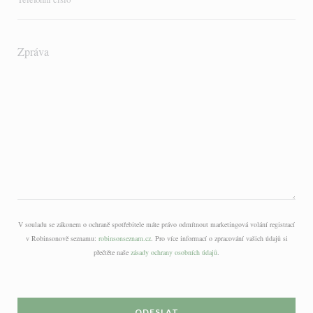
V souladu se zákonem o ochraně spotřebitele máte právo odmítnout marketingová volání registrací
v Robinsonově seznamu:
robinsonseznam.cz
. Pro více informací o zpracování vašich údajů si
přečtěte naše
zásady ochrany osobních údajů
.