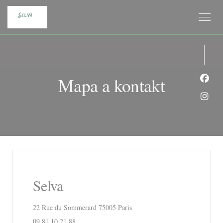
Panel pro správu cookies
Mapa a kontakt
Face
Inst
Selva
((otevře se v novém okně))
22 Rue du Sommerard 75005 Paris
09 81 10 21 88