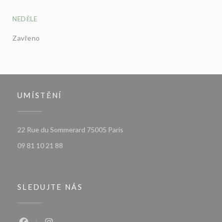
NEDĚLE
Zavřeno
UMÍSTĚNÍ
((otevře se v novém okně))
22 Rue du Sommerard 75005 Paris
09 81 10 21 88
SLEDUJTE NÁS