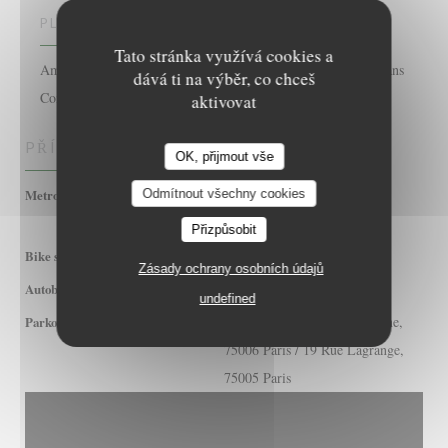
PLATEBNÍ METODY
Tato stránka využívá cookies a
Amex, American Express, Paiement Sans ContactPaiement Sans
dává ti na výběr, co chceš
Contact, Visa, Cash, Debit Card
aktivovat
PŘÍSTUP
OK, přijmout vše
RER B / Ligne 10 Cluny la
Metro
Odmítnout všechny cookies
sorbonne et 4 Saint-Michel
Přizpůsobit
22 rue du sommerard
Bike station
Zásady ochrany osobních údajů
45 63 75 86 87 N15 N22
Autobus
undefined
21 Rue de l'École de Médecine,
Parkování
75006 Paris / 19 Rue Lagrange,
75005 Paris