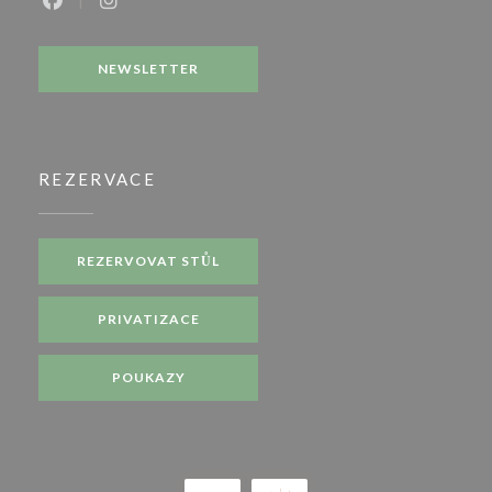
Facebook ((otevře se v novém okně))
Instagram ((otevře se v novém okně))
NEWSLETTER
REZERVACE
REZERVOVAT STŮL
PRIVATIZACE
POUKAZY