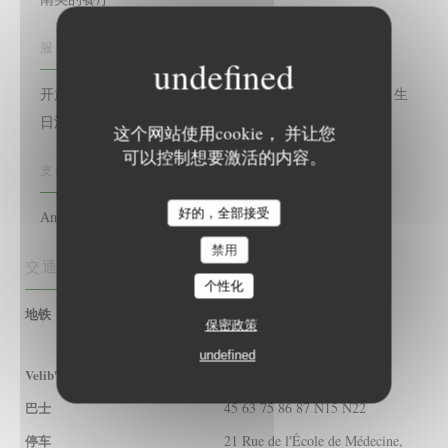
服务
开放式厨房, 燃木烤箱, 鸡尾酒酒吧, 新鲜的果汁鸡尾酒吧, 生
日活动, 私人租用, 阳台
这个网站使用cookie， 并让您
可以控制想要激活的内容。
支付方式
好的，全部接受
Amex, 美国运通, Paiement Sans联系人, 签证, 现金, 借记卡
禁用
交通
个性化
RER B / Ligne 10 Cluny la
地铁
保密政策
sorbonne et 4 Saint-Michel
undefined
22 rue du sommerard
Velib'
45 63 75 86 87 N15 N22
巴士
21 Rue de l'École de Médecine,
停车