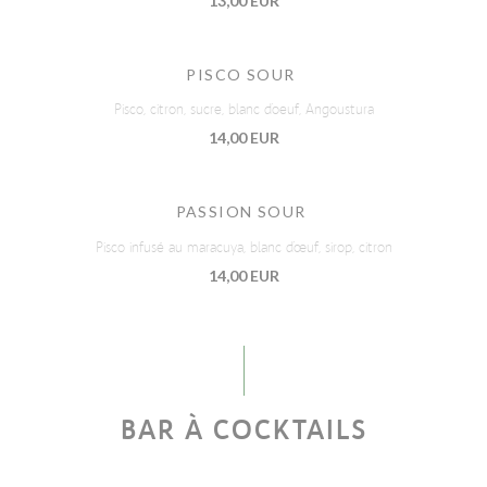
13,00 EUR
PISCO SOUR
Pisco, citron, sucre, blanc d’oeuf, Angoustura
14,00 EUR
PASSION SOUR
Pisco infusé au maracuya, blanc d’œuf, sirop, citron
14,00 EUR
BAR À COCKTAILS