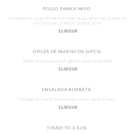
POLLO PANKA MISO
Brochettes de poulet fermier à la braise, sauce panka miso, furikake de
maïs chullpi et umeboshi, cebette, sichimi
15,00 EUR
GYOZA DE MARISCOS (5PCS)
Raviolis farcis au poulpe et gambas, sauce ail piquante
15,00 EUR
ENSALADA BURRATA
Tomates de Huerto, burrata, chips wonton, sauce ail blanc
15,00 EUR
TIRADITO 3 AJIS