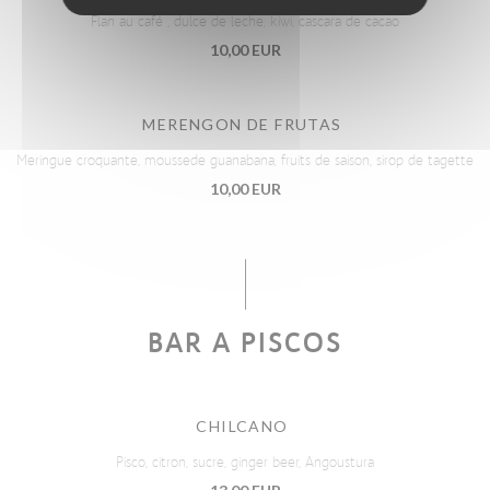
Flan au café , dulce de leche, kiwi, cascara de cacao
10,00 EUR
MERENGON DE FRUTAS
Meringue croquante, moussede guanabana, fruits de saison, sirop de tagette
10,00 EUR
BAR A PISCOS
CHILCANO
Pisco, citron, sucre, ginger beer, Angoustura