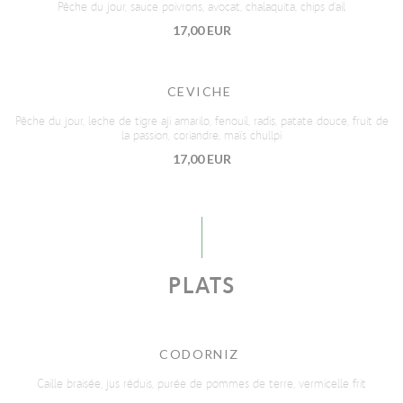
Pêche du jour, sauce poivrons, avocat, chalaquita, chips d'ail
17,00 EUR
CEVICHE
Pêche du jour, leche de tigre aji amarilo, fenouil, radis, patate douce, fruit de
la passion, coriandre, maïs chullpi
17,00 EUR
PLATS
CODORNIZ
Caille braisée, jus réduis, purée de pommes de terre, vermicelle frit