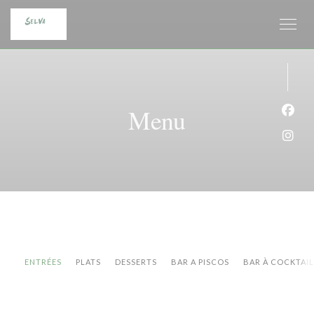
Panel pro správu cookies
Menu
Face
Inst
ENTRÉES
PLATS
DESSERTS
BAR A PISCOS
BAR À COCKTAIL