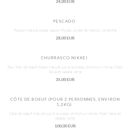
24,00 EUR
PESCADO
Poisson maturé braisé, sauce infusée, purée de manioc, coriandre
28,00 EUR
CHURRASCO NIKKEI
Faux filet de bœuf Adara maturé cuit à la braise, chimichurri nikkei, frites
Selva et salade verte
35,00 EUR
CÔTE DE BOEUF (POUR 2 PERSONNES, ENVIRON
1,2KG)
Côte de bœuf maturé cuit à la braise, chimichurri nikkei, frites Selva et
salade verte
100,00 EUR