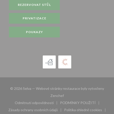
REZERVOVAT STŮL
PRIVATIZACE
POUKAZY
© 2026 Selva — Webové stránky restaurace byly vytvořeny
((otevře se v novém okně))
Zenchef
Odmítnutí odpovědnosti
PODMÍNKY POUŽITÍ
((otevře se v novém okně))
((otevře se v novém 
Zásady ochrany osobních údajů
Politika ohledně cookies
((otevře se v novém okně))
((otevře se v nov