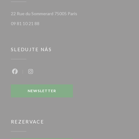
((otevře se v novém okně))
22 Rue du Sommerard 75005 Paris
09 81 10 21 88
SLEDUJTE NÁS
Facebook ((otevře se v novém okně))
Instagram ((otevře se v novém okně))
NEWSLETTER
REZERVACE