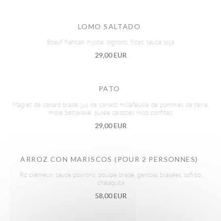
LOMO SALTADO
Boeuf francais mijoté, oignons, frites, sauce soja
29,00 EUR
PATO
Magret de canard braisé, jus de canard, millefeuille de pommes de terre,
mole betterave, purée carottes miso confites
29,00 EUR
ARROZ CON MARISCOS (POUR 2 PERSONNES)
Riz crémeux, sauce poivrons, poulpe braisé, gambas braisées, sofrito,
chalaquita
58,00 EUR