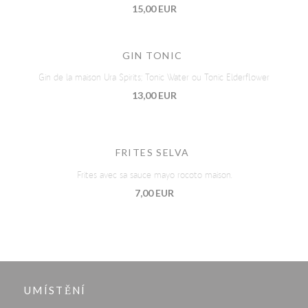
15,00 EUR
GIN TONIC
Gin de la maison Ura Spirits; Tonic Water ou Tonic Elderflower
13,00 EUR
FRITES SELVA
Frites avec sa sauce mayo rocoto maison.
7,00 EUR
UMÍSTĚNÍ