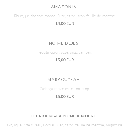
AMAZONIA
Rhum, jus d’ananas maison, Suze, citron, sirop, feuille de menthe.
14,00 EUR
NO ME DEJES
Tequila, citron, suze, sirop, campari.
15,00 EUR
MARACUYEAH
Cachaça, maracuya, citron, sirop.
15,00 EUR
HIERBA MALA NUNCA MUERE
Gin, liqueur de sureau, Cordial, Lillet, citron, feuille de menthe, Angustura.